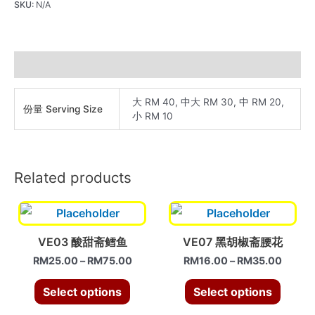
福
SKU:
N/A
建
米
粉
Additional information
quantity
大 RM 40, 中大 RM 30, 中 RM 20,
份量 Serving Size
小 RM 10
Related products
VE03 酸甜斋鳕鱼
VE07 黑胡椒斋腰花
RM
25.00
–
RM
75.00
RM
16.00
–
RM
35.00
Select options
Select options