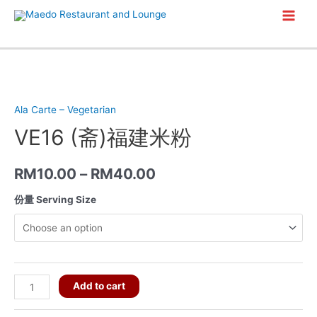
Skip
Main
to
content
Men
Ala Carte – Vegetarian
VE16 (斋)福建米粉
RM
10.00
–
RM
40.00
份量 Serving Size
VE16
Add to cart
(斋)