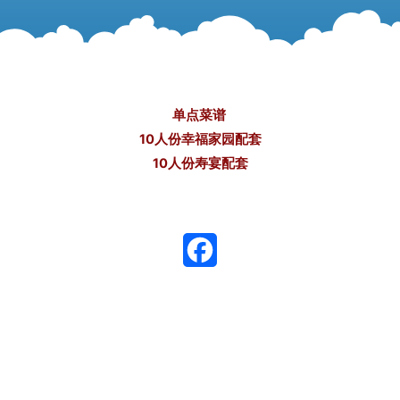
单点菜谱
10人份幸福家园配套
10人份寿宴配套
F
a
c
e
b