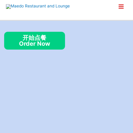
Skip
Main
to
content
Men
开始点餐
Order Now