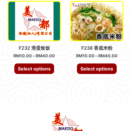
F232 滑蛋烩饭
F238 香底米粉
RM
10.00
–
RM
40.00
RM
10.00
–
RM
40.00
Select options
Select options