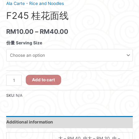
Ala Carte - Rice and Noodles
F245 桂花面线
RM
10.00
–
RM
40.00
份量 Serving Size
F245
Add to cart
桂
花
SKU:
N/A
面
线
quantity
Additional information
大 – RM 40, 中大 – RM 30, 中 –