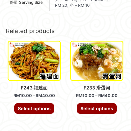
份量 Serving Size
RM 20, 小 – RM 10
Related products
F243 福建面
F233 滑蛋河
RM
10.00
–
RM
40.00
RM
10.00
–
RM
40.00
Select options
Select options