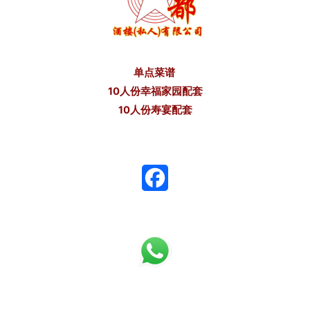
单点菜谱
10人份幸福家园配套
10人份寿宴配套
F
a
c
e
b
o