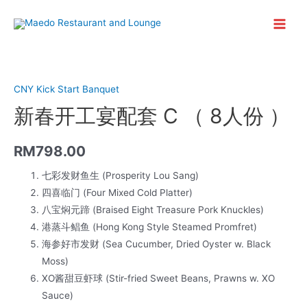
Skip
to
Main
content
Menu
CNY Kick Start Banquet
新春开工宴配套 C （ 8人份 ）
RM
798.00
七彩发财鱼生 (Prosperity Lou Sang)
四喜临门 (Four Mixed Cold Platter)
八宝焖元蹄 (Braised Eight Treasure Pork Knuckles)
港蒸斗鲳鱼 (Hong Kong Style Steamed Promfret)
海参好市发财 (Sea Cucumber, Dried Oyster w. Black
Moss)
XO酱甜豆虾球 (Stir-fried Sweet Beans, Prawns w. XO
Sauce)