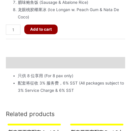
腊味鲍鱼饭 (Sausage & Abalone Rice)
龙眼桃胶椰果冰 (Ice Longan w. Peach Gum & Nata De
Coco)
新
Add to cart
春
开
工
宴
Description
配
套
只供 8 位享用 (For 8 pax only)
C
配套将征收 3% 服务费，6% SST (All packages subject to
（
3% Service Charge & 6% SST
8
人
份
Related products
）
quantity